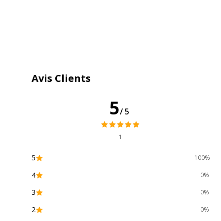
Avis Clients
5
/5
1
5
100%
4
0%
3
0%
2
0%