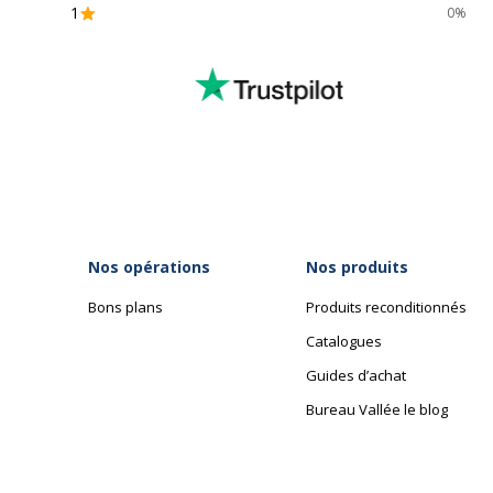
1
0%
Données d'identification
Données d'identification
Code barre maitre
4
Marque
O
Référence produit fabricant
1
Nos opérations
Nos produits
Bons plans
Produits reconditionnés
Garantie
Catalogues
Garantie
Guides d’achat
Garantie commerciale
Bureau Vallée le blog