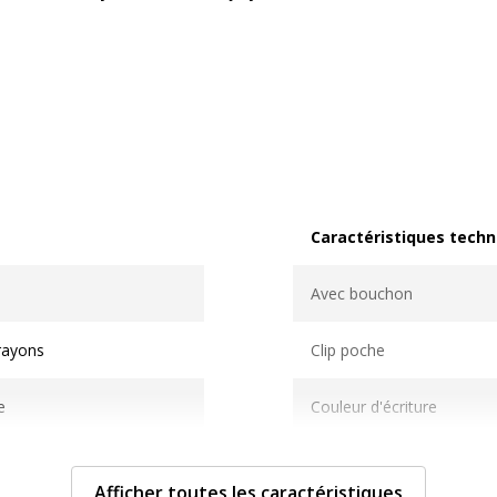
Caractéristiques techn
Caractéristiques techni
Avec bouchon
crayons
Clip poche
e
Couleur d'écriture
Largeur de la ligne
Afficher toutes les caractéristiques