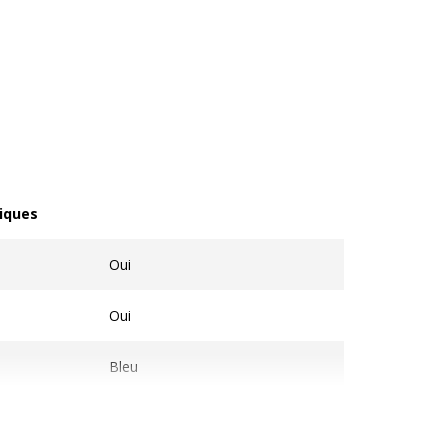
iques
ques
Oui
Oui
Bleu
Moyen