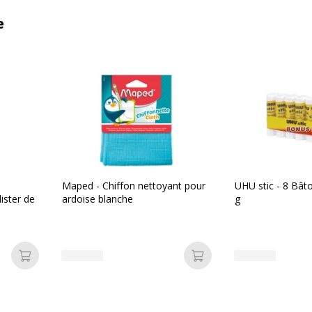
e
Maped - Chiffon nettoyant pour
UHU stic - 8 Bâto
lister de
ardoise blanche
g
Ajouter au panier
Ajouter au panier