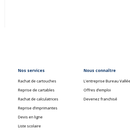
Dimensions et poids
Dimensions et poids
014421120502
Longueur
NLINE
Poids du produit
2050/3D
Nos services
Nous connaître
Rachat de cartouches
L'entreprise Bureau Vallé
Reprise de cartables
Offres d’emploi
Rachat de calculatrices
Devenez franchisé
5 ans
Reprise d’imprimantes
Devis en ligne
Liste scolaire