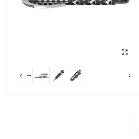
Affich
Slide précédent
Slid