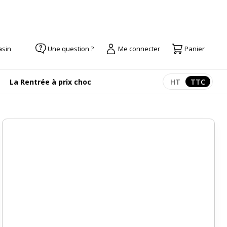
asin
Une question ?
Me connecter
Panier
La Rentrée à prix choc
HT
TTC
Afficher les pr
Afficher