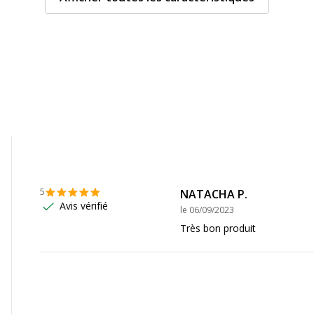
Fonctionnalités
Largeur maximum de la l
Matériau d'embout
Matériau du produit
5
NATACHA P.
Rechargeable
Avis vérifié
le
06/09/2023
Très bon produit
Zone de préhension