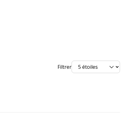
Attache chromée
Clip métallique
Plume pour gaucher
Zone de poignée ergonomique
igne (mm)
0.5 mm
Iridium
Filtrer
Métal, Plastique
Oui
Oui