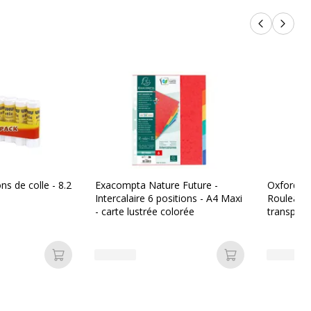
Produits p
Produi
ns de colle - 8.2
Exacompta Nature Future -
Oxford - C
Intercalaire 6 positions - A4 Maxi
Rouleau d
- carte lustrée colorée
transpare
Ajouter au panier
Ajouter au pan