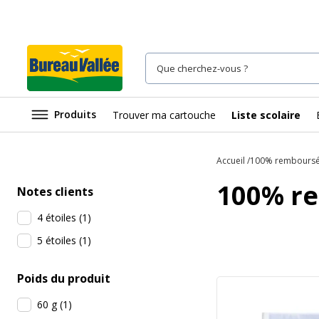
Produits
Trouver ma cartouche
Liste scolaire
Accueil
100% rembours
100% r
Notes clients
4 étoiles
(
1
)
5 étoiles
(
1
)
Poids du produit
60 g
(
1
)