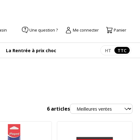
asin
Une question ?
Me connecter
Panier
La Rentrée à prix choc
HT
TTC
Afficher les pr
Afficher
Trier
6
articles