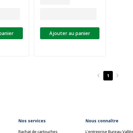
panier
Ajouter au panier
1
Page précédente
Page su
Nos services
Nous connaître
Rachat de cartouches
L'entreprise Bureau Vallé