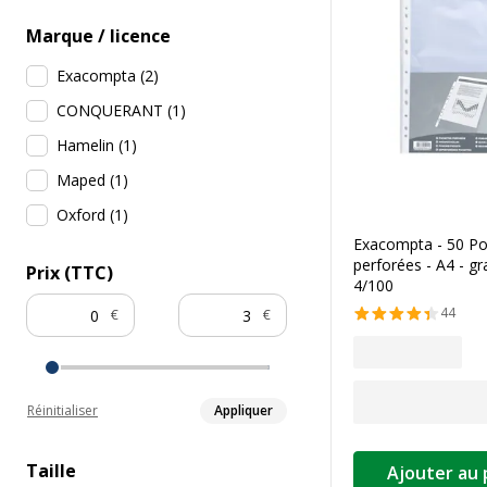
Marque / licence
Exacompta
(
2
)
CONQUERANT
(
1
)
Hamelin
(
1
)
Maped
(
1
)
Oxford
(
1
)
Exacompta - 50 Po
perforées - A4 - gr
Prix (TTC)
4/100
44
€
€
Réinitialiser
Appliquer
Taille
Ajouter au 