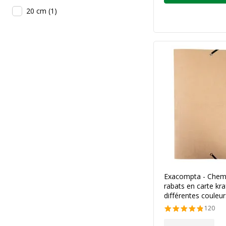
20 cm
(
1
)
Exacompta - Chemi
rabats en carte kra
différentes couleur
120