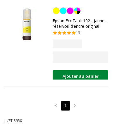
Jaune
Epson EcoTank 102 - jaune -
réservoir d'encre original
13
Ajouter au panier
1
Page précédente
Page suivante
... /
ET-3950