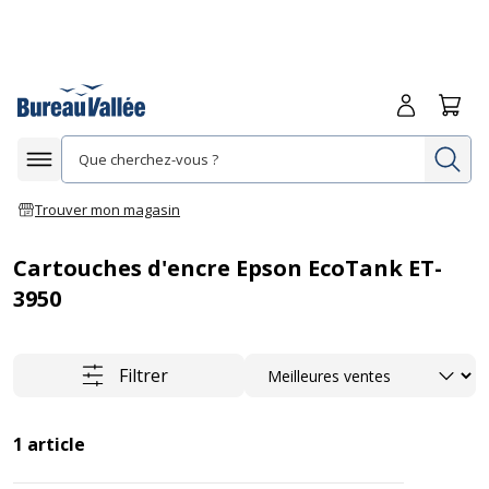
Me connecte
Panie
Re
Afficher la navigation
Trouver mon magasin
Cartouches d'encre Epson EcoTank ET-
3950
Trier
Filtrer
1
article