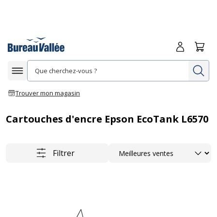
Me connecte
Panie
Re
Afficher la navigation
Trouver mon magasin
Cartouches d'encre Epson EcoTank L6570
Trier
Filtrer