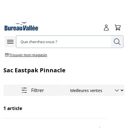
Me connecte
Panie
Re
Afficher la navigation
Trouver mon magasin
Sac Eastpak Pinnacle
Trier
Filtrer
1
article