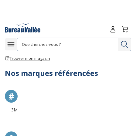
Me connecte
Panie
Re
Afficher la navigation
Trouver mon magasin
Nos marques référencées
#
3M