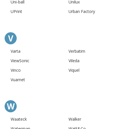
Uni-ball
Unilux
UPrint
Urban Factory
V
Varta
Verbatim
ViewSonic
Vileda
Vinco
Viquel
Vuarnet
W
Waateck
Walker
Waterman
Watt&Co