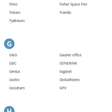
Fimo
Fisher Space Pen
Fiskars
Frandis
Fjällräven
G
G&G
Gautier office
GBC
GENERINK
Genius
Gigaset
Giotto
GlobalNotes
Goodram
GPV
H