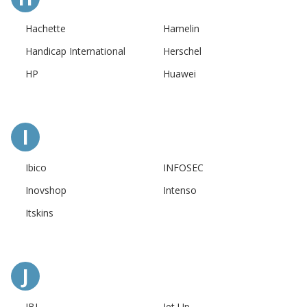
Hachette
Hamelin
Handicap International
Herschel
HP
Huawei
I
Ibico
INFOSEC
Inovshop
Intenso
Itskins
J
JBL
Jet Up