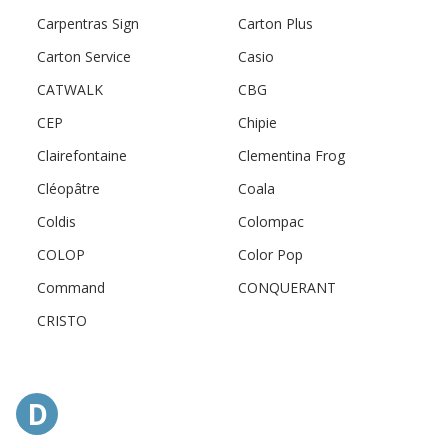
Carpentras Sign
Carton Plus
Carton Service
Casio
CATWALK
CBG
CEP
Chipie
Clairefontaine
Clementina Frog
Cléopâtre
Coala
Coldis
Colompac
COLOP
Color Pop
Command
CONQUERANT
CRISTO
D