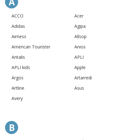
A
ACCO
Acer
Adidas
Agipa
Airness
Allsop
American Tourister
Anios
Antalis
APLI
APLI kids
Apple
Argos
Artarredi
Artline
Asus
Avery
B