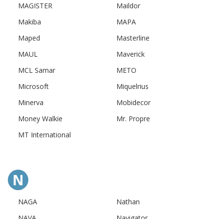
MAGISTER
Maildor
Makiba
MAPA
Maped
Masterline
MAUL
Maverick
MCL Samar
METO
Microsoft
Miquelrius
Minerva
Mobidecor
Money Walkie
Mr. Propre
MT International
N
NAGA
Nathan
NAVA
Navigator