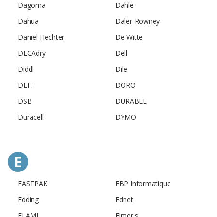
Dagoma
Dahle
Dahua
Daler-Rowney
Daniel Hechter
De Witte
DECAdry
Dell
Diddl
Dile
DLH
DORO
DSB
DURABLE
Duracell
DYMO
E
EASTPAK
EBP Informatique
Edding
Ednet
ELAMI
Elmer's