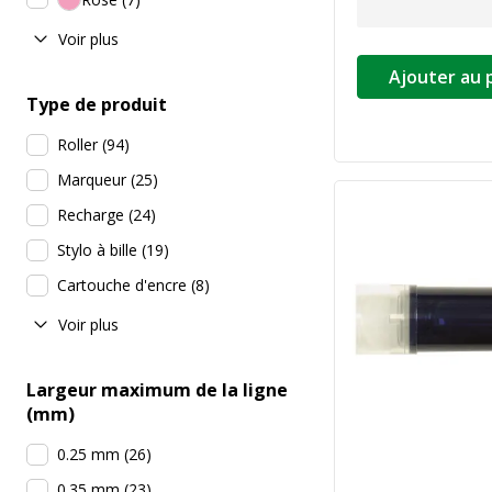
Voir plus
Ajouter au 
Type de produit
Roller
(
94
)
Marqueur
(
25
)
Recharge
(
24
)
Stylo à bille
(
19
)
Cartouche d'encre
(
8
)
Voir plus
Largeur maximum de la ligne
(mm)
0.25 mm
(
26
)
0.35 mm
(
23
)