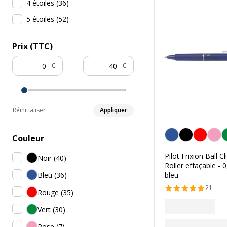
4 étoiles
(
36
)
5 étoiles
(
52
)
Prix (TTC)
€
€
Réinitialiser
Appliquer
Bleu
Couleur
Pilot Frixion Ball Cl
Noir
(
40
)
Roller effaçable - 
Bleu
(
36
)
bleu
21
Rouge
(
35
)
Vert
(
30
)
Rose
(
7
)