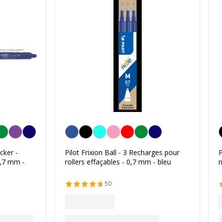
Bleu
N
icker -
Pilot Frixion Ball - 3 Recharges pour
P
0,7 mm -
rollers effaçables - 0,7 mm - bleu
n
50