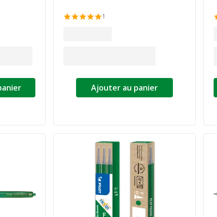
e
1
panier
Ajouter au panier