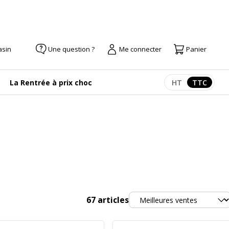
asin
Une question ?
Me connecter
Panier
La Rentrée à prix choc
HT
TTC
Afficher les pr
Afficher
Trier
67
articles