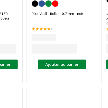
Noir
STER -
Pilot Vball - Roller - 0,7 mm - noir
rqueur
d
f
4
panier
Ajouter au panier