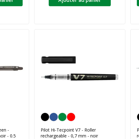
panier
Ajouter au panier
Noir
N
een -
Pilot Hi-Tecpoint V7 - Roller
P
ir - 0.5
rechargeable - 0,7 mm - noir
r