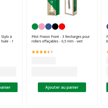
Vert
B
 Stylo à
Pilot Frixion Point - 3 Recharges pour
P
à huile - 1
rollers effaçables - 0,5 mm - vert
b
2
panier
Ajouter au panier