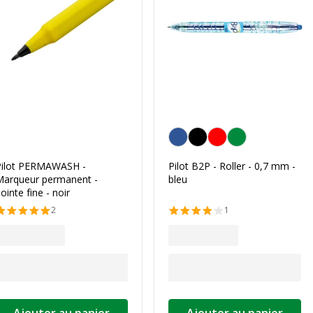
Bleu
Pilot PERMAWASH -
Pilot B2P - Roller - 0,7 mm -
Marqueur permanent -
bleu
ointe fine - noir
2
1