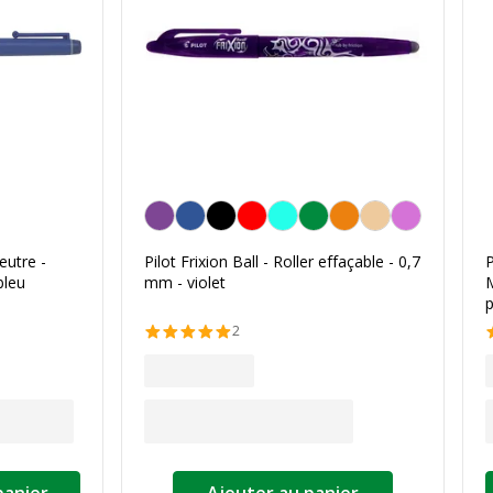
Violet
eutre -
Pilot Frixion Ball - Roller effaçable - 0,7
bleu
mm - violet
p
2