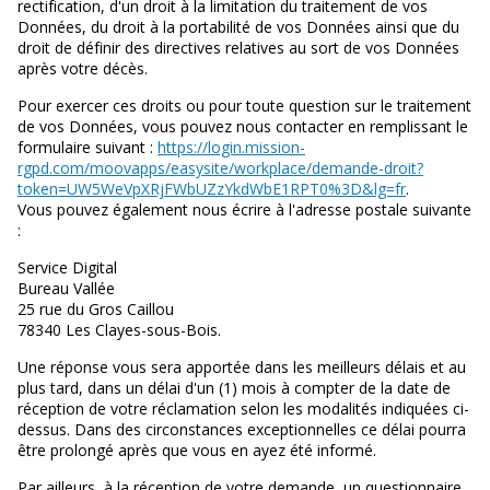
rectification, d'un droit à la limitation du traitement de vos
Données, du droit à la portabilité de vos Données ainsi que du
droit de définir des directives relatives au sort de vos Données
après votre décès.
Pour exercer ces droits ou pour toute question sur le traitement
de vos Données, vous pouvez nous contacter en remplissant le
formulaire suivant :
https://login.mission-
rgpd.com/moovapps/easysite/workplace/demande-droit?
token=UW5WeVpXRjFWbUZzYkdWbE1RPT0%3D&lg=fr
.
Vous pouvez également nous écrire à l'adresse postale suivante
:
Service Digital
Bureau Vallée
25 rue du Gros Caillou
78340 Les Clayes-sous-Bois.
Une réponse vous sera apportée dans les meilleurs délais et au
plus tard, dans un délai d'un (1) mois à compter de la date de
réception de votre réclamation selon les modalités indiquées ci-
dessus. Dans des circonstances exceptionnelles ce délai pourra
être prolongé après que vous en ayez été informé.
Par ailleurs, à la réception de votre demande, un questionnaire