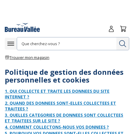
Me connecte
Panie
Re
Afficher la navigation
Trouver mon magasin
Politique de gestion des données
personnelles et cookies
1. QUI COLLECTE ET TRAITE LES DONNEES DU SITE
INTERNET ?
2. QUAND DES DONNEES SONT-ELLES COLLECTEES ET
TRAITEES ?
3. QUELLES CATEGORIES DE DONNEES SONT COLLECTEES
ET TRAITEES SUR LE SITE ?
4. COMMENT COLLECTONS-NOUS VOS DONNEES ?
5. POURQUOI VOS DONNEES SONT-ELLES COLLECTEES ET